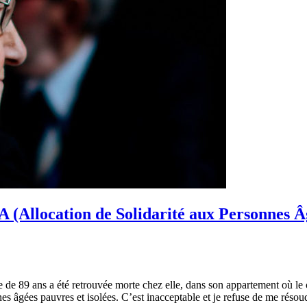
SPA (Allocation de Solidarité aux Personnes 
e de 89 ans a été retrouvée morte chez elle, dans son appartement où le ch
s âgées pauvres et isolées. C’est inacceptable et je refuse de me résou