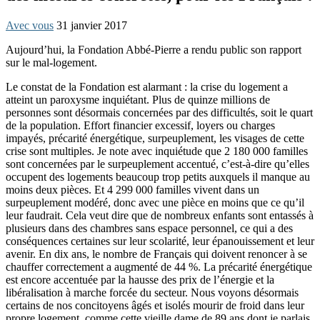
Avec vous
31 janvier 2017
Aujourd’hui, la Fondation Abbé-Pierre a rendu public son rapport
sur le mal-logement.
Le constat de la Fondation est alarmant : la crise du logement a
atteint un paroxysme inquiétant. Plus de quinze millions de
personnes sont désormais concernées par des difficultés, soit le quart
de la population. Effort financier excessif, loyers ou charges
impayés, précarité énergétique, surpeuplement, les visages de cette
crise sont multiples. Je note avec inquiétude que 2 180 000 familles
sont concernées par le surpeuplement accentué, c’est-à-dire qu’elles
occupent des logements beaucoup trop petits auxquels il manque au
moins deux pièces. Et 4 299 000 familles vivent dans un
surpeuplement modéré, donc avec une pièce en moins que ce qu’il
leur faudrait. Cela veut dire que de nombreux enfants sont entassés à
plusieurs dans des chambres sans espace personnel, ce qui a des
conséquences certaines sur leur scolarité, leur épanouissement et leur
avenir. En dix ans, le nombre de Français qui doivent renoncer à se
chauffer correctement a augmenté de 44 %. La précarité énergétique
est encore accentuée par la hausse des prix de l’énergie et la
libéralisation à marche forcée du secteur. Nous voyons désormais
certains de nos concitoyens âgés et isolés mourir de froid dans leur
propre logement, comme cette vieille dame de 89 ans dont je parlais