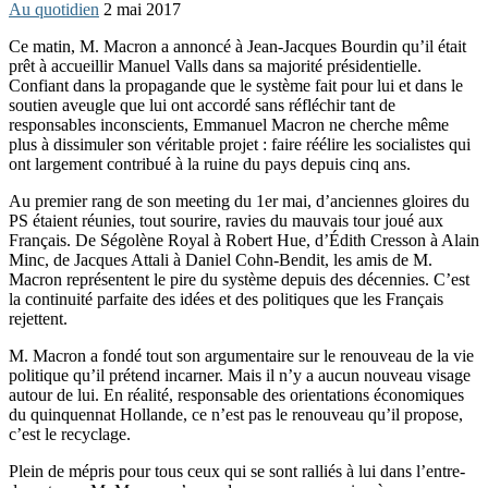
Au quotidien
2 mai 2017
Ce matin, M. Macron a annoncé à Jean-Jacques Bourdin qu’il était
prêt à accueillir Manuel Valls dans sa majorité présidentielle.
Confiant dans la propagande que le système fait pour lui et dans le
soutien aveugle que lui ont accordé sans réfléchir tant de
responsables inconscients, Emmanuel Macron ne cherche même
plus à dissimuler son véritable projet : faire réélire les socialistes qui
ont largement contribué à la ruine du pays depuis cinq ans.
Au premier rang de son meeting du 1er mai, d’anciennes gloires du
PS étaient réunies, tout sourire, ravies du mauvais tour joué aux
Français. De Ségolène Royal à Robert Hue, d’Édith Cresson à Alain
Minc, de Jacques Attali à Daniel Cohn-Bendit, les amis de M.
Macron représentent le pire du système depuis des décennies. C’est
la continuité parfaite des idées et des politiques que les Français
rejettent.
M. Macron a fondé tout son argumentaire sur le renouveau de la vie
politique qu’il prétend incarner. Mais il n’y a aucun nouveau visage
autour de lui. En réalité, responsable des orientations économiques
du quinquennat Hollande, ce n’est pas le renouveau qu’il propose,
c’est le recyclage.
Plein de mépris pour tous ceux qui se sont ralliés à lui dans l’entre-