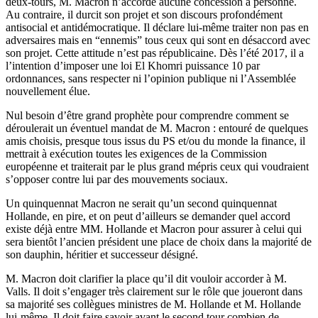
deux-tours, M. Macron n’accorde aucune concession à personne.
Au contraire, il durcit son projet et son discours profondément
antisocial et antidémocratique. Il déclare lui-même traiter non pas en
adversaires mais en “ennemis” tous ceux qui sont en désaccord avec
son projet. Cette attitude n’est pas républicaine. Dès l’été 2017, il a
l’intention d’imposer une loi El Khomri puissance 10 par
ordonnances, sans respecter ni l’opinion publique ni l’Assemblée
nouvellement élue.
Nul besoin d’être grand prophète pour comprendre comment se
déroulerait un éventuel mandat de M. Macron : entouré de quelques
amis choisis, presque tous issus du PS et/ou du monde la finance, il
mettrait à exécution toutes les exigences de la Commission
européenne et traiterait par le plus grand mépris ceux qui voudraient
s’opposer contre lui par des mouvements sociaux.
Un quinquennat Macron ne serait qu’un second quinquennat
Hollande, en pire, et on peut d’ailleurs se demander quel accord
existe déjà entre MM. Hollande et Macron pour assurer à celui qui
sera bientôt l’ancien président une place de choix dans la majorité de
son dauphin, héritier et successeur désigné.
M. Macron doit clarifier la place qu’il dit vouloir accorder à M.
Valls. Il doit s’engager très clairement sur le rôle que joueront dans
sa majorité ses collègues ministres de M. Hollande et M. Hollande
lui-même. Il doit faire savoir avant le second tour combien de