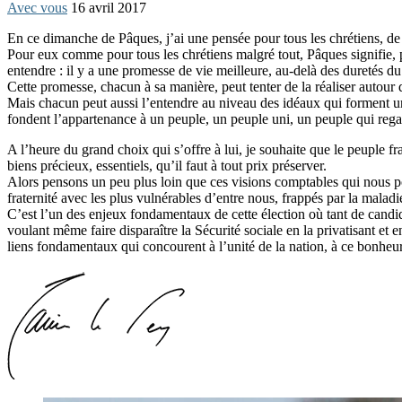
Avec vous
16 avril 2017
En ce dimanche de Pâques, j’ai une pensée pour tous les chrétiens, de F
Pour eux comme pour tous les chrétiens malgré tout, Pâques signifie, pa
entendre : il y a une promesse de vie meilleure, au-delà des duretés d
Cette promesse, chacun à sa manière, peut tenter de la réaliser autour d
Mais chacun peut aussi l’entendre au niveau des idéaux qui forment une n
fondent l’appartenance à un peuple, un peuple uni, un peuple qui regar
A l’heure du grand choix qui s’offre à lui, je souhaite que le peuple fran
biens précieux, essentiels, qu’il faut à tout prix préserver.
Alors pensons un peu plus loin que ces visions comptables qui nous pous
fraternité avec les plus vulnérables d’entre nous, frappés par la malad
C’est l’un des enjeux fondamentaux de cette élection où tant de candidat
voulant même faire disparaître la Sécurité sociale en la privatisant et e
liens fondamentaux qui concourent à l’unité de la nation, à ce bonheu