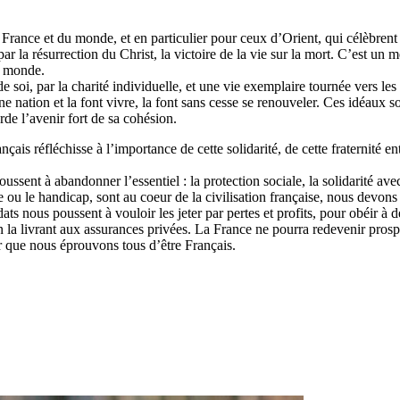
rance et du monde, et en particulier pour ceux d’Orient, qui célèbrent ce
r la résurrection du Christ, la victoire de la vie sur la mort. C’est un
u monde.
e soi, par la charité individuelle, et une vie exemplaire tournée vers les 
ation et la font vivre, la font sans cesse se renouveler. Ces idéaux sont 
de l’avenir fort de sa cohésion.
çais réfléchisse à l’importance de cette solidarité, de cette fraternité en
sent à abandonner l’essentiel : la protection sociale, la solidarité avec
ie ou le handicap, sont au coeur de la civilisation française, nous devon
s nous poussent à vouloir les jeter par pertes et profits, pour obéir à d
n la livrant aux assurances privées. La France ne pourra redevenir prospère,
r que nous éprouvons tous d’être Français.