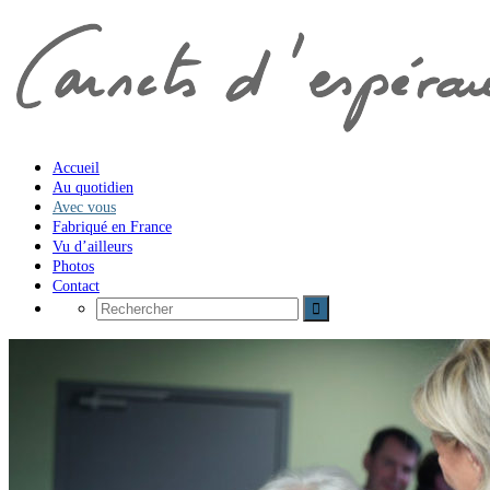
Accueil
Au quotidien
Avec vous
Fabriqué en France
Vu d’ailleurs
Photos
Contact