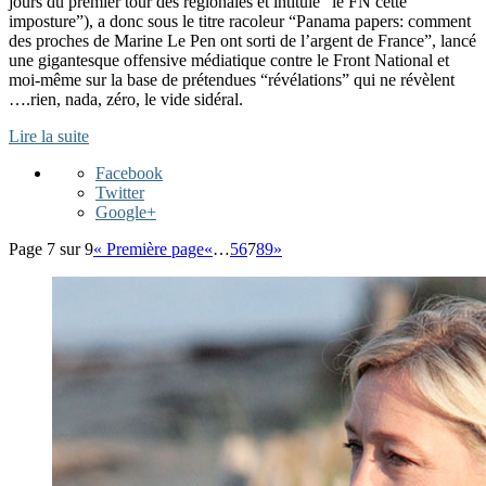
jours du premier tour des régionales et intitulé “le FN cette
imposture”), a donc sous le titre racoleur “Panama papers: comment
des proches de Marine Le Pen ont sorti de l’argent de France”, lancé
une gigantesque offensive médiatique contre le Front National et
moi-même sur la base de prétendues “révélations” qui ne révèlent
….rien, nada, zéro, le vide sidéral.
Lire la suite
Facebook
Twitter
Google+
Page 7 sur 9
« Première page
«
…
5
6
7
8
9
»