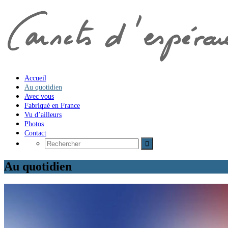
Accueil
Au quotidien
Avec vous
Fabriqué en France
Vu d’ailleurs
Photos
Contact
Au quotidien