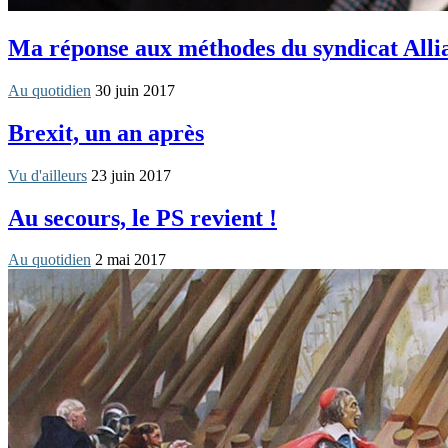
Ma réponse aux méthodes du syndicat Alli
Au quotidien
30 juin 2017
Brexit, un an après
Vu d'ailleurs
23 juin 2017
Au secours, le PS revient !
Au quotidien
2 mai 2017