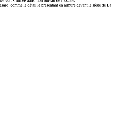
 des vœux filmée dans mon bureau de l’Escale.
hasard, comme le détail le présentant en armure devant le siège de La