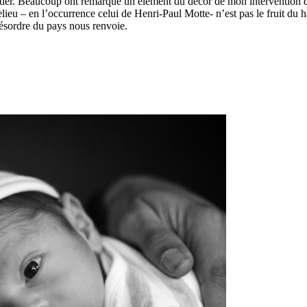
métier. Beaucoup ont remarqué un élément du décor de mon intervention
ieu – en l’occurrence celui de Henri-Paul Motte- n’est pas le fruit du 
 désordre du pays nous renvoie.