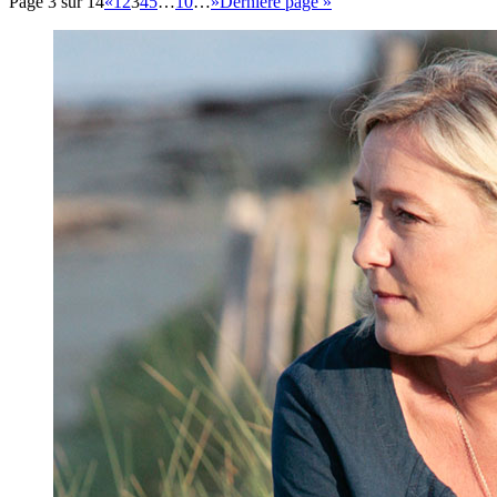
Page 3 sur 14
«
1
2
3
4
5
…
10
…
»
Dernière page »